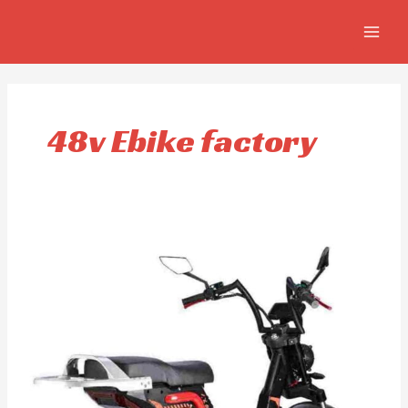
Aller
MAIN
au
MEN
contenu
48v Ebike factory