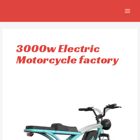
Aller
MAIN
au
MEN
contenu
3000w Electric
Motorcycle factory