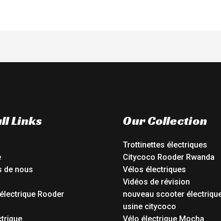
ll Links
Our Collection
Trottinettes électriques
e
Citycoco Rooder Rwanda
s de nous
Vélos électriques
Vidéos de révision
électrique Rooder
nouveau scooter électriqu
o
usine citycoco
ctrique
Vélo électrique Mocha