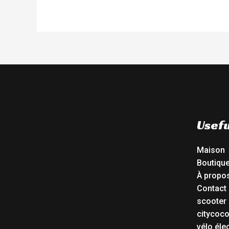
Usefu
Maison
Boutiqu
À propo
Contact
scooter 
citycoc
vélo éle