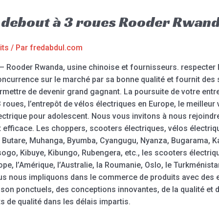
e debout à 3 roues Rooder Rwan
its
/ Par
fredabdul.com
 – Rooder Rwanda, usine chinoise et fournisseurs. respecter 
concurrence sur le marché par sa bonne qualité et fournit de
ermettre de devenir grand gagnant. La poursuite de votre entre
 roues, l’entrepôt de vélos électriques en Europe, le meilleur 
électrique pour adolescent. Nous vous invitons à nous rejoindr
 efficace. Les choppers, scooters électriques, vélos électri
eri, Butare, Muhanga, Byumba, Cyangugu, Nyanza, Bugarama,
go, Kibuye, Kibungo, Rubengera, etc., les scooters électri
, l’Amérique, l’Australie, la Roumanie, Oslo, le Turkménistan
s nous impliquons dans le commerce de produits avec des ef
son ponctuels, des conceptions innovantes, de la qualité et d
s de qualité dans les délais impartis.