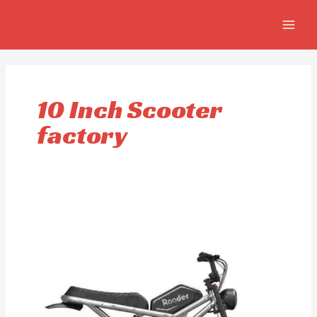
Aller
MAIN
au
MEN
contenu
10 Inch Scooter
factory